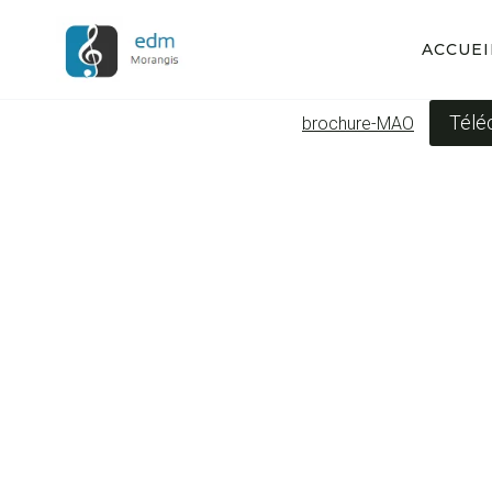
Aller
au
ACCUEI
contenu
Télé
brochure-MAO