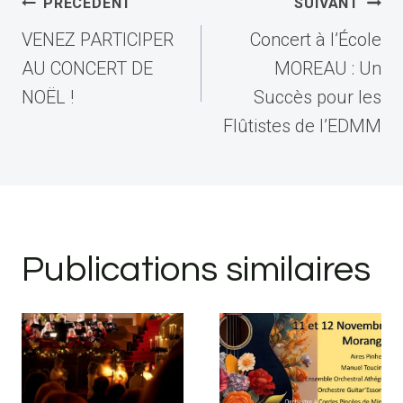
Navigation
PRÉCÉDENT
SUIVANT
de
VENEZ PARTICIPER
Concert à l’École
l’article
AU CONCERT DE
MOREAU : Un
NOËL !
Succès pour les
Flûtistes de l’EDMM
Publications similaires